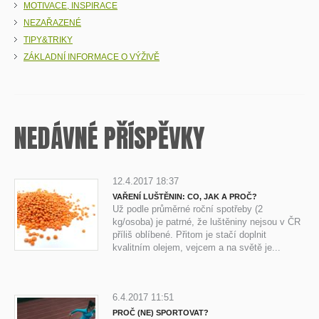
MOTIVACE, INSPIRACE
NEZAŘAZENÉ
TIPY&TRIKY
ZÁKLADNÍ INFORMACE O VÝŽIVĚ
NEDÁVNÉ PŘÍSPĚVKY
12.4.2017 18:37
VAŘENÍ LUŠTĚNIN: CO, JAK A PROČ?
Už podle průměrné roční spotřeby (2
kg/osoba) je patrné, že luštěniny nejsou v ČR
příliš oblíbené. Přitom je stačí doplnit
kvalitním olejem, vejcem a na světě je...
6.4.2017 11:51
PROČ (NE) SPORTOVAT?