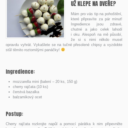
UŽ KLEPE NA DVEŘE?
Mám pro vás tip na pohoštění,
které připravíte za pár minut!
Ingredience jsou zdravé,
chutné a jako celek lahodí
i oku. Alespoň na mě působí,
že si s nimi někdo musel
opravdu vyhrát. Vykašlete se na tučné přesolené chipsy a vyzdobte
stůl těmito roztomilými panáčky!
Ingredience:
mozzarella mini (balení – 20 ks, 150 g)
cherry rajčata (10 ks)
čerstvá bazalka
balzamikový ocet
Postup:
Cherry rajčata rozkrojte napůl a pomocí párátka k nim připevněte