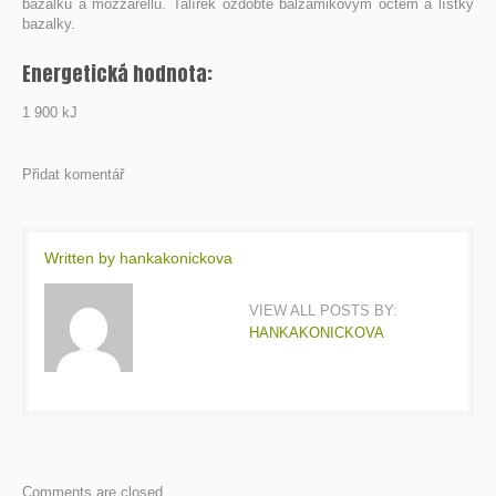
bazalku a mozzarellu. Talířek ozdobte balzamikovým octem a lístky
bazalky.
Energetická hodnota:
1 900 kJ
Přidat komentář
Written by
hankakonickova
VIEW ALL POSTS BY:
HANKAKONICKOVA
Comments are closed.