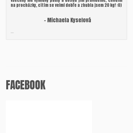
všechny mé výmluvy padly a dosud jím pravidelně, chodím
na procházky, cítím se velmi dobře a zhubla jsem 20 kg! :0)
– Michaela Kyselová
FACEBOOK