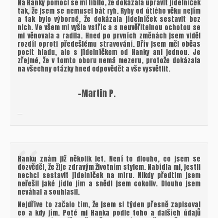
Na Hanky pomoci se mi líbilo, že dokázala upravit jídelníček
tak, že jsem se nemusel bát ryb. Ryby od útlého věku nejím
a tak bylo výborné, že dokázala jídelníček sestavit bez
nich. Ve všem mi vyšla vstříc a s neuvěřitelnou ochotou se
mi věnovala a radila. Hned po prvních změnách jsem viděl
rozdíl oproti předešlému stravování. Dřív jsem měl občas
pocit hladu, ale s jídelníčkem od Hanky ani jednou. Je
zřejmé, že v tomto oboru nemá mezeru, protože dokázala
na všechny otázky hned odpovědět a vše vysvětlit.
-Martin P.
Hanku znám již několik let. Není to dlouho, co jsem se
dozvěděl, že žije zdravým životním stylem. Nabídla mi, jestli
nechci sestavit jídelníček na míru. Nikdy předtím jsem
neřešil jaké jídlo jím a snědl jsem cokoliv. Dlouho jsem
neváhal a souhlasil.
Nejdříve to začalo tím, že jsem si týden přesně zapisoval
co a kdy jím. Poté mi Hanka podle toho a dalších údajů