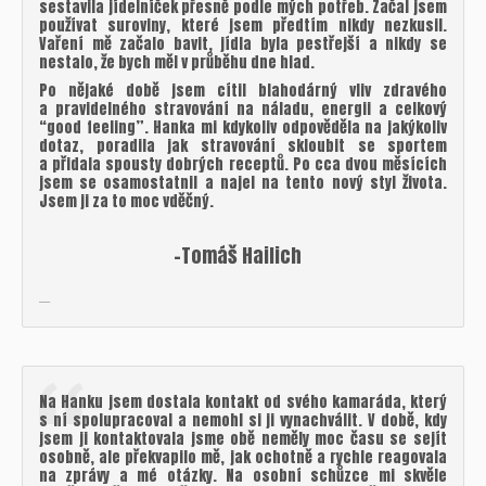
sestavila jídelníček přesně podle mých potřeb. Začal jsem
používat suroviny, které jsem předtím nikdy nezkusil.
Vaření mě začalo bavit, jídla byla pestřejší a nikdy se
nestalo, že bych měl v průběhu dne hlad.
Po nějaké době jsem cítil blahodárný vliv zdravého
a pravidelného stravování na náladu, energii a celkový
“good feeling”. Hanka mi kdykoliv odpověděla na jakýkoliv
dotaz, poradila jak stravování skloubit se sportem
a přidala spousty dobrých receptů. Po cca dvou měsících
jsem se osamostatnil a najel na tento nový styl života.
Jsem ji za to moc vděčný.
-Tomáš Hailich
Na Hanku jsem dostala kontakt od svého kamaráda, který
s ní spolupracoval a nemohl si ji vynachválit. V době, kdy
jsem ji kontaktovala jsme obě neměly moc času se sejít
osobně, ale překvapilo mě, jak ochotně a rychle reagovala
na zprávy a mé otázky. Na osobní schůzce mi skvěle