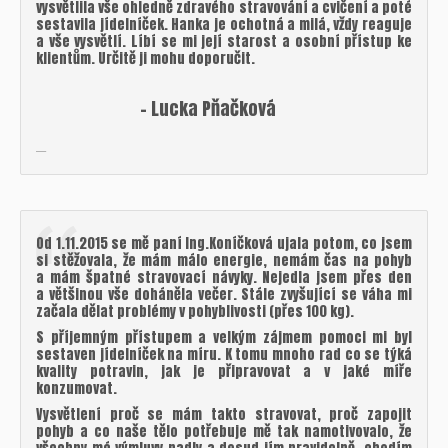
vysvětlila vše ohledně zdravého stravování a cvičení a poté
sestavila jídelníček. Hanka je ochotná a milá, vždy reaguje
a vše vysvětlí. Líbí se mi její starost a osobní přístup ke
klientům. Určitě ji mohu doporučit.
– Lucka Pňačková
Od 1.11.2015 se mě paní Ing.Koníčková ujala potom, co jsem
si stěžovala, že mám málo energie, nemám čas na pohyb
a mám špatné stravovací návyky. Nejedla jsem přes den
a většinou vše doháněla večer. Stále zvyšující se váha mi
začala dělat problémy v pohyblivosti (přes 100 kg).
S příjemným přístupem a velkým zájmem pomoci mi byl
sestaven jídelníček na míru. K tomu mnoho rad co se týká
kvality potravin, jak je připravovat a v jaké míře
konzumovat.
Vysvětlení proč se mám takto stravovat, proč zapojit
pohyb a co naše tělo potřebuje mě tak namotivovalo, že