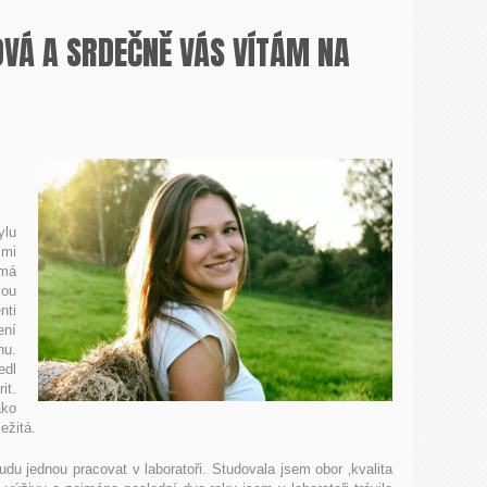
VÁ A SRDEČNĚ VÁS VÍTÁM NA
ylu
 mi
jmá
kou
nti
ení
nu.
edl
it.
ako
ežitá.
u jednou pracovat v laboratoři. Studovala jsem obor ‚kvalita