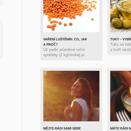
VAŘENÍ LUŠTĚNIN: CO, JAK
TUKY – VYB
Tuky se řadí
A PROČ?
Už podle průměrné roční
a tvoří nezb
spotřeby (2 kg/osoba) je...
MĚJTE RÁDI SAMI SEBE
MÁTE RÁDI 