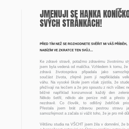
JMENUJI SE HANKA KONÍČKO
SVÝCH STRÁNKÁCH!
PŘED TÍM NEŽ SE ROZHODNETE SVĚŘIT MI VÁŠ PŘÍBĚH,
NABÍZÍM VE ZKRATCE TEN SVŮJ…
Ke zdravé stravě, potažmo zdravému životnímu st
jsem byla vedená od malička. Vzhledem k tomu, že
zdravá životospráva připadala jako samozře
součást života, zřejmě jsem jí nepřikládala vel
váhu. Na vysoké škole jsem však zjistila, že stude
přežívají na lecčem a že pro spoustu z nich vůbec n
běžné například konzumovat každý den zeleni
Někdo šetřil, někdo ale peníze měl a přesto j
nezdravě. Co člověk, to odlišný žebříček prior
Přestala jsem brát zdravou pestrou stravu j
samozřejmost a začala si vážit toho, že je pro mě důl
Většinu studia na VŠCHT jsem žila v domnění, že bud