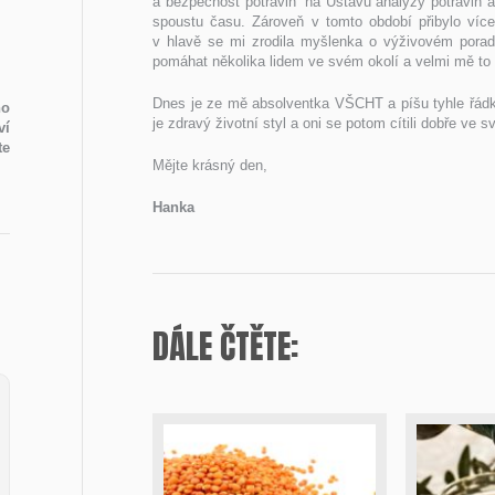
a bezpečnost potravin‘ na Ústavu analýzy potravin a
spoustu času. Zároveň v tomto období přibylo více
v hlavě se mi zrodila myšlenka o výživovém porade
pomáhat několika lidem ve svém okolí a velmi mě to 
Dnes je ze mě absolventka VŠCHT a píšu tyhle řádk
ho
je zdravý životní styl a oni se potom cítili dobře ve 
ví
te
Mějte krásný den,
Hanka
DÁLE ČTĚTE: