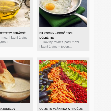
ÍREJTE TY SPRÁVNÉ
BÍLKOVINY – PROČ JSOU
 mezi hlavní živiny
DŮLEŽITÉ?
ytnou...
Bílkoviny rovněž patří mezi
hlavní živiny – jeden...
MAJONÉZU?
CO JE TO VLÁKNINA A PROČ JE