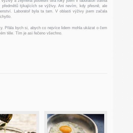
 výživy a zejména poslední dva roky jsem v laboratoři trávila
 předmětů týkajících se výživy. Ani nevím, kdy přesně, ale
nství. Laboratoř byla ta tam. V oblasti výživy jsem začala
chytlo.
y. Přála bych si, abych co nejvíce lidem mohla ukázat o čem
svém těle. Tím je asi řečeno všechno.